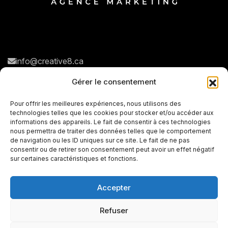
info@creative8.ca
Navigation rapide
Réseaux sociaux
Gérer le consentement
N
o
t
r
e
a
g
e
n
c
e
Pour offrir les meilleures expériences, nous utilisons des
technologies telles que les cookies pour stocker et/ou accéder aux
N
o
s
s
e
r
v
i
c
e
s
informations des appareils. Le fait de consentir à ces technologies
nous permettra de traiter des données telles que le comportement
P
o
r
t
f
o
l
i
o
de navigation ou les ID uniques sur ce site. Le fait de ne pas
consentir ou de retirer son consentement peut avoir un effet négatif
C
o
n
t
a
c
t
sur certaines caractéristiques et fonctions.
Accepter
+
Refuser
© Tous les droits sont réservés
2026