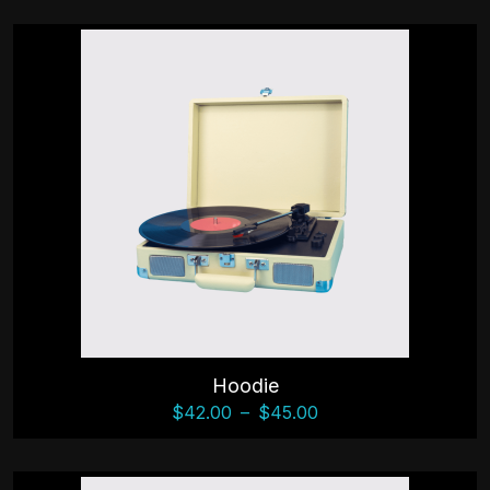
Hoodie
$
42.00
–
$
45.00