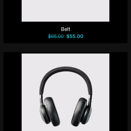
Belt
$
65.00
$
55.00