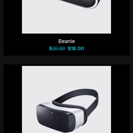
Beanie
$
20.00
$
18.00