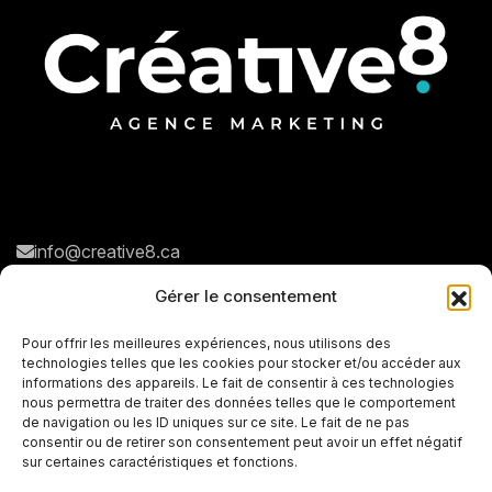
info@creative8.ca
Navigation rapide
Réseaux sociaux
Gérer le consentement
N
o
t
r
e
a
g
e
n
c
e
Pour offrir les meilleures expériences, nous utilisons des
technologies telles que les cookies pour stocker et/ou accéder aux
N
o
s
s
e
r
v
i
c
e
s
informations des appareils. Le fait de consentir à ces technologies
nous permettra de traiter des données telles que le comportement
P
o
r
t
f
o
l
i
o
de navigation ou les ID uniques sur ce site. Le fait de ne pas
consentir ou de retirer son consentement peut avoir un effet négatif
C
o
n
t
a
c
t
sur certaines caractéristiques et fonctions.