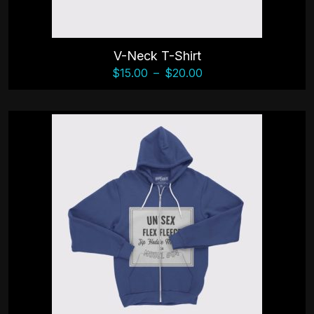
V-Neck T-Shirt
$
15.00
–
$
20.00