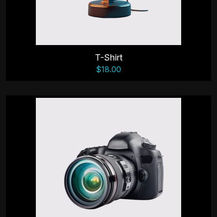
T-Shirt
$
18.00