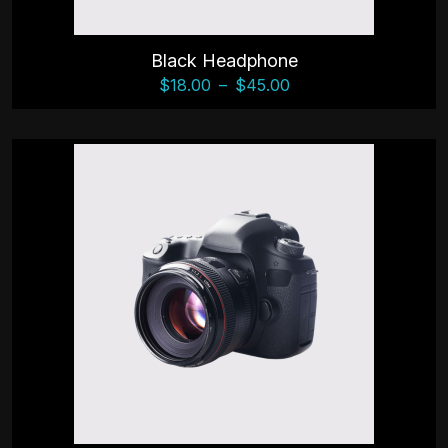
Black Headphone
$
18.00
–
$
45.00