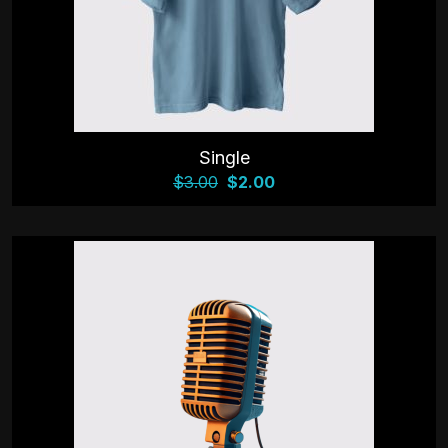
Single
$
3.00
$
2.00