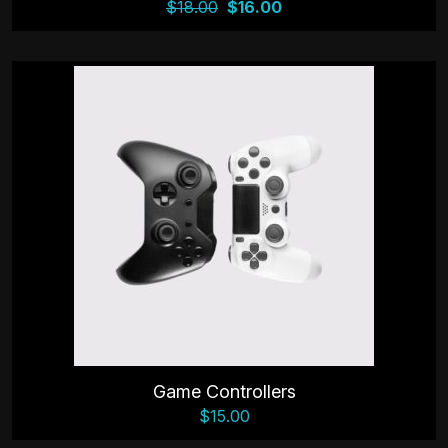
$
18.00
$
16.00
Game Controllers
$
15.00