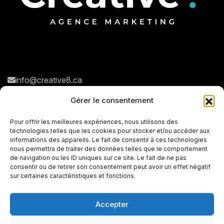
info@creative8.ca
Navigation rapide
Réseaux sociaux
Gérer le consentement
N
o
t
r
e
a
g
e
n
c
e
Pour offrir les meilleures expériences, nous utilisons des
technologies telles que les cookies pour stocker et/ou accéder aux
N
o
s
s
e
r
v
i
c
e
s
informations des appareils. Le fait de consentir à ces technologies
nous permettra de traiter des données telles que le comportement
P
o
r
t
f
o
l
i
o
de navigation ou les ID uniques sur ce site. Le fait de ne pas
consentir ou de retirer son consentement peut avoir un effet négatif
C
o
n
t
a
c
t
sur certaines caractéristiques et fonctions.
Accepter
+