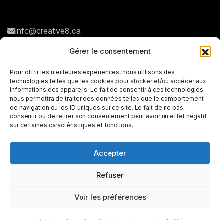
info@creative8.ca
Navigation rapide
Réseaux sociaux
Gérer le consentement
N
o
t
r
e
a
g
e
n
c
e
Pour offrir les meilleures expériences, nous utilisons des
technologies telles que les cookies pour stocker et/ou accéder aux
N
o
s
s
e
r
v
i
c
e
s
informations des appareils. Le fait de consentir à ces technologies
nous permettra de traiter des données telles que le comportement
P
o
r
t
f
o
l
i
o
de navigation ou les ID uniques sur ce site. Le fait de ne pas
consentir ou de retirer son consentement peut avoir un effet négatif
C
o
n
t
a
c
t
sur certaines caractéristiques et fonctions.
Accepter
+
Refuser
© Tous les droits sont réservés
2026
Voir les préférences
Réalisé avec
par
Créative 8