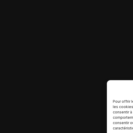
Pour offrir
les cookies
consentir à
comportemen
consentir o
caractérist