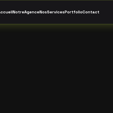
A
c
c
u
e
i
l
N
o
t
r
e
A
g
e
n
c
e
N
o
s
S
e
r
v
i
c
e
s
P
o
r
t
f
o
l
i
o
C
o
n
t
a
c
t