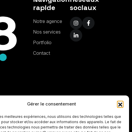
rapide
sociaux
N
o
t
r
e
a
g
e
n
c
e
N
o
s
s
e
r
v
i
c
e
s
P
o
r
t
f
o
l
i
o
C
o
n
t
a
c
t
Gérer le consentement
 les meilleures expériences, nous utilisons des technologies telles que
 pour stocker et/ou accéder aux informations des appareils. Le fait de
 ces technologies nous permettra de traiter des données telles que le