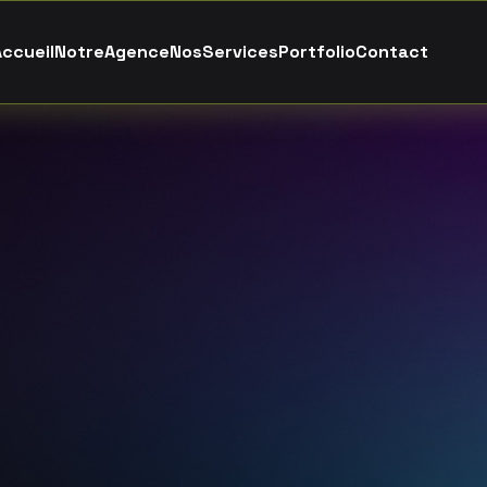
A
c
c
u
e
i
l
N
o
t
r
e
A
g
e
n
c
e
N
o
s
S
e
r
v
i
c
e
s
P
o
r
t
f
o
l
i
o
C
o
n
t
a
c
t